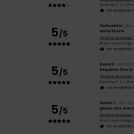
Komfort
: 5
Pre
/5
Ich empfehle d
Gwénaëlle
6. Mai
5
/5
weite Shorts
Original anzeigen 
Preis-Leistungs
Ich empfehle d
Aubert
3. Mai 202
5
/5
bequeme Shorts
Original anzeigen 
Komfort
: 5
Pre
/5
Ich empfehle d
Sasha
30. April 20
5
/5
genau das, was m
Original anzeigen 
Preis-Leistungs
Ich empfehle d