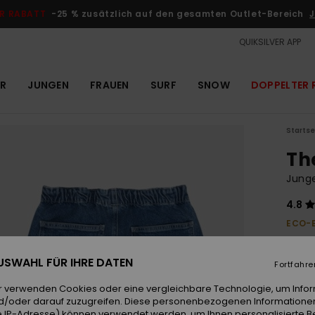
R RABATT
-25 % zusätzlich auf den gesamten Outlet-Bereich
J
QUIKSILVER APP
R
JUNGEN
FRAUEN
SURF
SNOW
DOPPELTER 
Startse
Th
Junge
4.8
ECO-
42,
 AUSWAHL FÜR IHRE DATEN
Fortfahre
Farb
r verwenden Cookies oder eine vergleichbare Technologie, um Info
d/oder darauf zuzugreifen. Diese personenbezogenen Informationen
 IP-Adresse) können verwendet werden, um Ihnen personalisierte Be