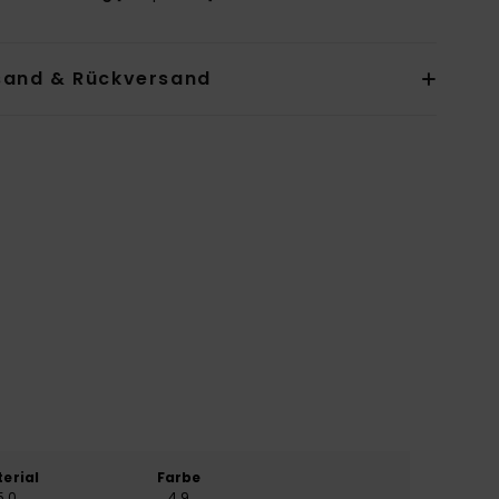
sand & Rückversand
erial
Farbe
5.0
4.9