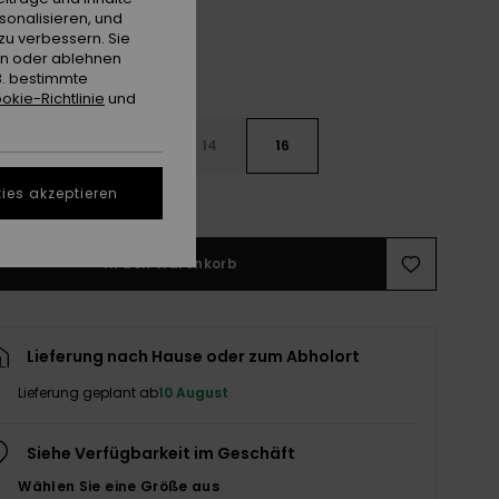
sonalisieren, und
zu verbessern. Sie
en oder ablehnen
B. bestimmte
okie-Richtlinie
und
10
12
14
16
ies akzeptieren
ößentabelle ansehen
In den Warenkorb
Lieferung nach Hause oder zum Abholort
Lieferung geplant ab
10 August
Siehe Verfügbarkeit im Geschäft
Wählen Sie eine Größe aus