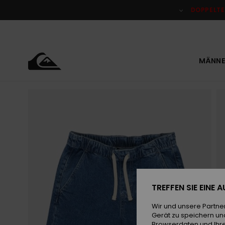
Direkt
zur
DOPPELTE
Produktinformation
springen
MÄNNE
TREFFEN SIE EINE
Wir und unsere Partne
Gerät zu speichern un
Browserdaten und Ihre