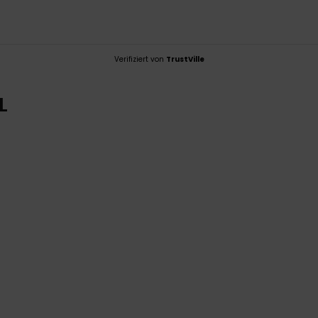
Verifiziert von
TrustVille
L