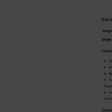
Deta
Junge
Style
Funk
S
P
B
K
fixie
L
hint
Zusa