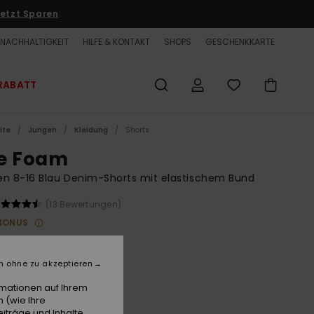
etzt Sparen
NACHHALTIGKEIT
HILFE & KONTAKT
SHOPS
GESCHENKKARTE
RABATT
ite
Jungen
Kleidung
Shorts
e Foam
n 8-16 Blau Denim-Shorts mit elastischem Bund
(13 Bewertungen)
BONUS
00 €
n ohne zu akzeptieren
2001 Stone Wash
e
rmationen auf Ihrem
 (wie Ihre
iträge und Inhalte