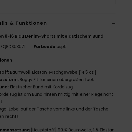
ils & Funktionen
n 8-16 Blau Denim-Shorts mit elastischem Bund
EQBDS03071
Farbcode
bsp0
tionen
toff:
Baumwoll-Elastan-Mischgewebe [14.5 oz.]
assform:
Baggy Fit für einen übergroßen Look
und:
Elastischer Bund mit Kordelzug
ordelzug ist am Bund hinten mittig mit einer Riegelnaht
rt
ogo-Label auf der Tasche vorne links und der Tasche
en rechts
mmensetzung
[Hauptstoff] 99 % Baumwolle, 1 % Elastan