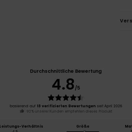
Ver
Durchschnittliche Bewertung
4.8
/5
basierend auf
13 verifizierten Bewertungen
seit April 2026
92% unserer Kunden empfehlen dieses Produkt
-Leistungs-Verhältnis
Größe
Mat
4.5