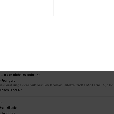
 2026
ereinstimmung mit der Beschreibung
- Français
is-Leistungs-Verhältnis
: 4
Größe
: Groß
Material
: 5
Farbe
: 5
/5
/5
/5
ieses Produkt
26
ft und es ist perfekt!
- Français
is-Leistungs-Verhältnis
: 5
Größe
: Perfekte Größe
Material
: 5
/5
/5
ieses Produkt
6
… aber nicht zu sehr ;-)
- Français
is-Leistungs-Verhältnis
: 5
Größe
: Perfekte Größe
Material
: 5
Fa
/5
/5
ieses Produkt
26
Verhältnis
- Français