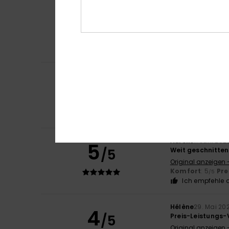
Clemence
6. Juni
5
/5
Qualität und Üb
Original anzeigen 
Komfort
: 5
Pre
/5
Ich empfehle d
Laetitia
2. Juni 20
5
/5
Tom hat es gekau
Original anzeigen 
Komfort
: 5
Pre
/5
Ich empfehle d
Aurélie
1. Juni 202
5
/5
Weit geschnitten 
Original anzeigen 
Komfort
: 5
Pre
/5
Ich empfehle d
Hélène
29. Mai 20
4
/5
Preis-Leistungs-
Original anzeigen 