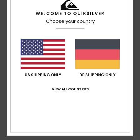
um die Knöchel beim Tragen von Steigeisen zu
WELCOME TO QUIKSILVER
schützen.
Choose your country
Komfort und Stil
Intelligente Belüftung: Integriertes Mesh-Panel sorgt für
optimale Atmungsaktivität und Flexibilität für
ganztägigen Komfort.
Einzigartige Optik: Abstrakter Bergdruck, inspiriert von
natürlichen Landschaften und der Snowboardkultur,
macht diese Latzhose zu einem ikonischen
US SHIPPING ONLY
DE SHIPPING ONLY
Kleidungsstück auf der Piste.
Die perfekte Balance zwischen Leistung, Stil und
VIEW ALL COUNTRIES
Haltbarkeit.
Details & Funktionen
Versand & Rückversand