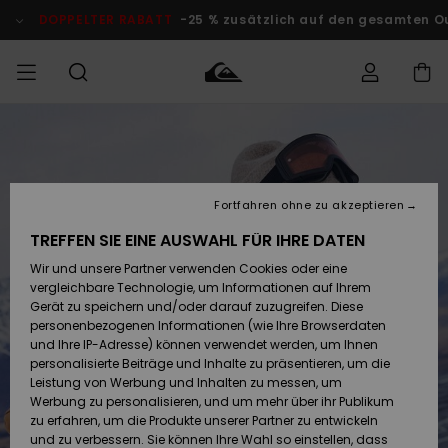
Direkt
zur
DOPPELTER RABATT
-25 % zusätzlich auf den gesamten O
Produktinformation
springen
Auf meine
MÄNNER
Kleidung
Kleidung
Shop
Surf Shop
Snow Shop
Outlet
Bestellung
Männer
Männer
Herren
zugreifen
JUNGEN
Fortfahren ohne zu akzeptieren
Accessoires
Accessoires
Brandneu
Versand
Surf Shop
Snow Shop
Outlet
TREFFEN SIE EINE AUSWAHL FÜR IHRE DATEN
FRAUEN
Kinder
Kinder
KINDER
Wir und unsere Partner verwenden Cookies oder eine
Retouren
Schuhe&
Schuhe&
Highlights
vergleichbare Technologie, um Informationen auf Ihrem
Flip-Flops
Flip-Flops
SURF
Gerät zu speichern und/oder darauf zuzugreifen. Diese
Highlights
Snow Shop
Outlet
personenbezogenen Informationen (wie Ihre Browserdaten
Bezahlung
Damen
Frauen
und Ihre IP-Adresse) können verwendet werden, um Ihnen
Snow
SNOW
personalisierte Beiträge und Inhalte zu präsentieren, um die
Surf
Surf
Geschenkkarte
Leistung von Werbung und Inhalten zu messen, um
Community
Werbung zu personalisieren, und um mehr über ihr Publikum
Highlights
DOPPELTER
zu erfahren, um die Produkte unserer Partner zu entwickeln
RABATT
Quiksilver
Snow
Snow
und zu verbessern. Sie können Ihre Wahl so einstellen, dass