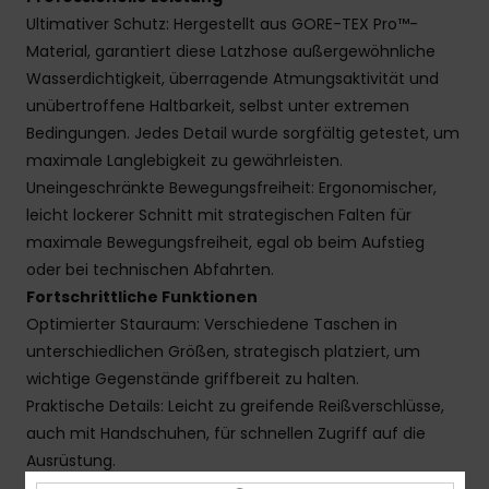
Ultimativer Schutz: Hergestellt aus GORE-TEX Pro™-
Material, garantiert diese Latzhose außergewöhnliche
Wasserdichtigkeit, überragende Atmungsaktivität und
unübertroffene Haltbarkeit, selbst unter extremen
Bedingungen. Jedes Detail wurde sorgfältig getestet, um
maximale Langlebigkeit zu gewährleisten.
Uneingeschränkte Bewegungsfreiheit: Ergonomischer,
leicht lockerer Schnitt mit strategischen Falten für
maximale Bewegungsfreiheit, egal ob beim Aufstieg
oder bei technischen Abfahrten.
Fortschrittliche Funktionen
Optimierter Stauraum: Verschiedene Taschen in
unterschiedlichen Größen, strategisch platziert, um
wichtige Gegenstände griffbereit zu halten.
Praktische Details: Leicht zu greifende Reißverschlüsse,
auch mit Handschuhen, für schnellen Zugriff auf die
Ausrüstung.
Erhöhter Schutz: Elastisches System im Saum integriert,