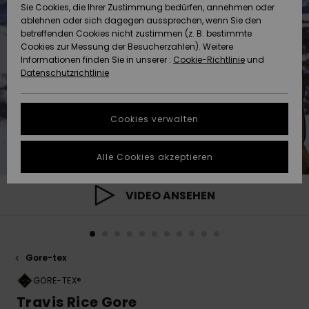
Freedom
Sie Cookies, die Ihrer Zustimmung bedürfen, annehmen oder
Community
ablehnen oder sich dagegen aussprechen, wenn Sie den
HILFE & KONTAKT
betreffenden Cookies nicht zustimmen (z. B. bestimmte
Datenschutz
Brandneu
Brandneu
Cookies zur Messung der Besucherzahlen). Weitere
Informationen finden Sie in unserer :
Cookie-Richtlinie
und
NACHHALTIGKEIT
Datenschutzrichtlinie
Größenführer
Highlights
Highlights
SHOPS
Starten Sie eine
Cookies verwalten
Unterhaltung,
QUIKSILVER APP
um die
schnellste
Alle Cookies akzeptieren
Antwort auf Ihre
WUNSCHLISTE
Frage zu
erhalten.
VIDEO ANSEHEN
Unterhaltung
starten
Finden Sie
Gore-tex
Antworten auf
die häufigsten
GORE-TEX®
Fragen sowie
Travis Rice Gore
unser