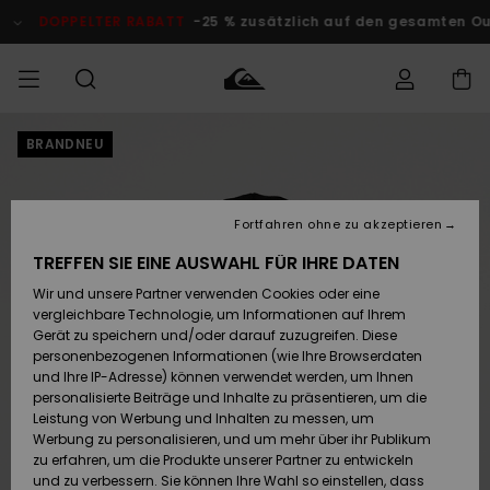
Direkt
zur
DOPPELTER RABATT
-25 % zusätzlich auf den gesamten Outlet
Produktinformation
springen
BRANDNEU
Auf meine
MÄNNER
Kleidung
Kleidung
Shop
Surf Shop
Snow Shop
Outlet
Bestellung
Männer
Männer
Herren
zugreifen
JUNGEN
Fortfahren ohne zu akzeptieren
Accessoires
Accessoires
Brandneu
Versand
Surf Shop
Snow Shop
Outlet
TREFFEN SIE EINE AUSWAHL FÜR IHRE DATEN
FRAUEN
Kinder
Kinder
KINDER
Wir und unsere Partner verwenden Cookies oder eine
Retouren
Schuhe&
Schuhe&
Highlights
vergleichbare Technologie, um Informationen auf Ihrem
Flip-Flops
Flip-Flops
SURF
Gerät zu speichern und/oder darauf zuzugreifen. Diese
Highlights
Snow Shop
Outlet
personenbezogenen Informationen (wie Ihre Browserdaten
Bezahlung
Damen
Frauen
und Ihre IP-Adresse) können verwendet werden, um Ihnen
Snow
SNOW
personalisierte Beiträge und Inhalte zu präsentieren, um die
Surf
Surf
Geschenkkarte
Leistung von Werbung und Inhalten zu messen, um
Community
Werbung zu personalisieren, und um mehr über ihr Publikum
Highlights
DOPPELTER
zu erfahren, um die Produkte unserer Partner zu entwickeln
RABATT
Quiksilver
Snow
Snow
und zu verbessern. Sie können Ihre Wahl so einstellen, dass