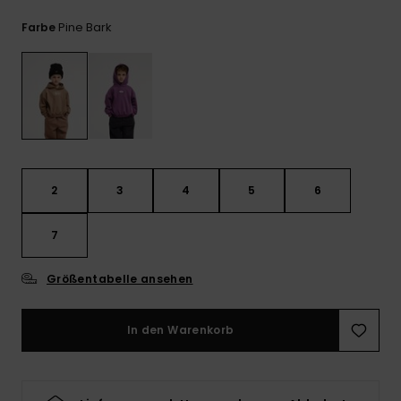
Kontaktformular.
Pine Bark
Farbe
FAQ
ansehen
2
3
4
5
6
7
Größentabelle ansehen
In den Warenkorb