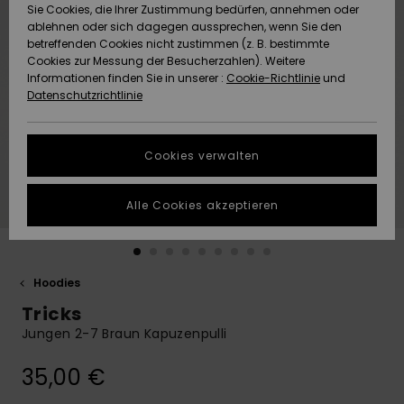
Freedom
Sie Cookies, die Ihrer Zustimmung bedürfen, annehmen oder
Community
ablehnen oder sich dagegen aussprechen, wenn Sie den
HILFE & KONTAKT
betreffenden Cookies nicht zustimmen (z. B. bestimmte
Datenschutz
Brandneu
Brandneu
Cookies zur Messung der Besucherzahlen). Weitere
Informationen finden Sie in unserer :
Cookie-Richtlinie
und
NACHHALTIGKEIT
Datenschutzrichtlinie
Größenführer
Highlights
Highlights
SHOPS
Starten Sie eine
Cookies verwalten
Unterhaltung,
QUIKSILVER APP
um die
schnellste
Alle Cookies akzeptieren
Antwort auf Ihre
WUNSCHLISTE
Frage zu
erhalten.
Hoodies
Unterhaltung
starten
Tricks
Finden Sie
Jungen 2-7 Braun Kapuzenpulli
Antworten auf
die häufigsten
35,00 €
Fragen sowie
unser