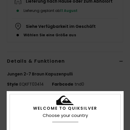
Lieferung nach Hause oder zum Abholort
Lieferung geplant ab
11 August
Siehe Verfügbarkeit im Geschäft
Wählen Sie eine Größe aus
Details & Funktionen
Jungen 2-7 Braun Kapuzenpulli
Style
EQKFT03414
Farbcode
tnd0
Funktionen
WELCOME TO QUIKSILVER
Materialzusammensetzung:
80 % Baumwolle, 20 %
Choose your country
Polyester [280 g/m²]
Passform:
Übergroße Passform