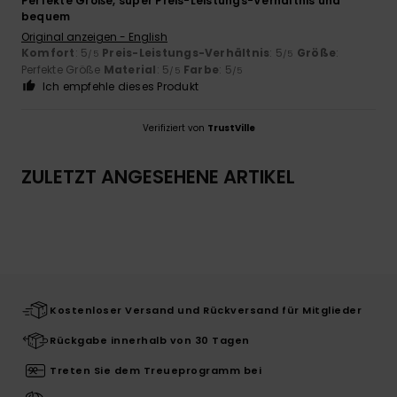
Perfekte Größe, super Preis-Leistungs-Verhältnis und
bequem
Original anzeigen - English
Komfort
: 5
Preis-Leistungs-Verhältnis
: 5
Größe
:
/5
/5
Perfekte Größe
Material
: 5
Farbe
: 5
/5
/5
Ich empfehle dieses Produkt
Verifiziert von
TrustVille
ZULETZT ANGESEHENE ARTIKEL
Kostenloser Versand und Rückversand für Mitglieder
Rückgabe innerhalb von 30 Tagen
Treten Sie dem Treueprogramm bei