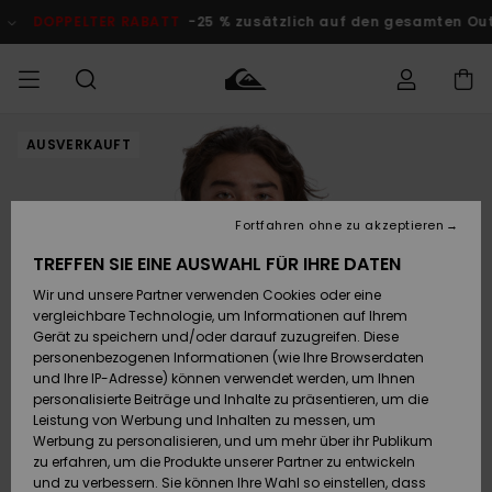
Direkt
zur
DOPPELTER RABATT
-25 % zusätzlich auf den gesamten O
Produktinformation
springen
AUSVERKAUFT
Auf meine
MÄNNER
Kleidung
Kleidung
Shop
Surf Shop
Snow Shop
Outlet
Bestellung
Männer
Männer
Herren
zugreifen
JUNGEN
Fortfahren ohne zu akzeptieren
Accessoires
Accessoires
Brandneu
Versand
Surf Shop
Snow Shop
Outlet
TREFFEN SIE EINE AUSWAHL FÜR IHRE DATEN
FRAUEN
Kinder
Kinder
KINDER
Wir und unsere Partner verwenden Cookies oder eine
Retouren
Schuhe&
Schuhe&
Highlights
vergleichbare Technologie, um Informationen auf Ihrem
Flip-Flops
Flip-Flops
SURF
Gerät zu speichern und/oder darauf zuzugreifen. Diese
Highlights
Snow Shop
Outlet
personenbezogenen Informationen (wie Ihre Browserdaten
Bezahlung
Damen
Frauen
und Ihre IP-Adresse) können verwendet werden, um Ihnen
Snow
SNOW
personalisierte Beiträge und Inhalte zu präsentieren, um die
Surf
Surf
Geschenkkarte
Leistung von Werbung und Inhalten zu messen, um
Community
Werbung zu personalisieren, und um mehr über ihr Publikum
Highlights
DOPPELTER
zu erfahren, um die Produkte unserer Partner zu entwickeln
RABATT
Quiksilver
Snow
Snow
und zu verbessern. Sie können Ihre Wahl so einstellen, dass