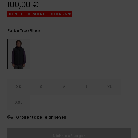
Kontaktformular.
100,00 €
FAQ
DOPPELTER RABATT EXTRA 25 %
ansehen
True Black
Farbe
XS
S
M
L
XL
XXL
Größentabelle ansehen
Nicht auf Lager