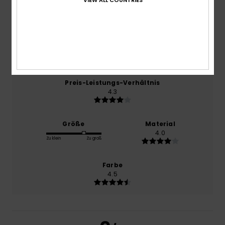
Januar 2026
75% unserer Kunden empfehlen dieses Produkt
Komfort
4.5
Preis-Leistungs-Verhältnis
4.3
Größe
Material
4.0
Zu klein
Zu groß
Farbe
4.5