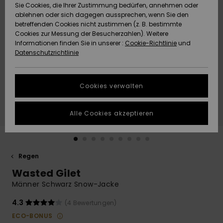
Freedom
Sie Cookies, die Ihrer Zustimmung bedürfen, annehmen oder
Community
ablehnen oder sich dagegen aussprechen, wenn Sie den
HILFE & KONTAKT
betreffenden Cookies nicht zustimmen (z. B. bestimmte
Datenschutz
Brandneu
Brandneu
Cookies zur Messung der Besucherzahlen). Weitere
Informationen finden Sie in unserer :
Cookie-Richtlinie
und
NACHHALTIGKEIT
Datenschutzrichtlinie
Größenführer
Highlights
Highlights
SHOPS
Starten Sie eine
Cookies verwalten
Unterhaltung,
QUIKSILVER APP
um die
schnellste
Alle Cookies akzeptieren
Antwort auf Ihre
WUNSCHLISTE
Frage zu
erhalten.
Regen
Unterhaltung
starten
Wasted Gilet
Finden Sie
Männer Schwarz Snow-Jacke
Antworten auf
die häufigsten
4.3
(4 Bewertungen)
Fragen sowie
ECO-BONUS
unser