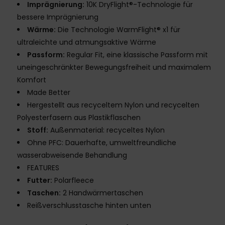
Imprägnierung:
10K DryFlight®-Technologie für
bessere Imprägnierung
Wärme:
Die Technologie WarmFlight® x1 für
ultraleichte und atmungsaktive Wärme
Passform:
Regular Fit, eine klassische Passform mit
uneingeschränkter Bewegungsfreiheit und maximalem
Komfort
Made Better
Hergestellt aus recyceltem Nylon und recycelten
Polyesterfasern aus Plastikflaschen
Stoff:
Außenmaterial: recyceltes Nylon
Ohne PFC: Dauerhafte, umweltfreundliche
wasserabweisende Behandlung
FEATURES
Futter:
Polarfleece
Taschen:
2 Handwärmertaschen
Reißverschlusstasche hinten unten