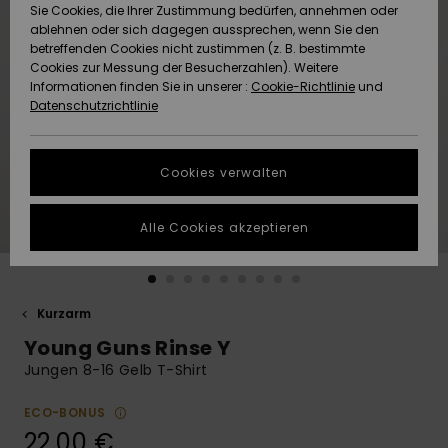
Freedom
Sie Cookies, die Ihrer Zustimmung bedürfen, annehmen oder
Community
ablehnen oder sich dagegen aussprechen, wenn Sie den
HILFE & KONTAKT
betreffenden Cookies nicht zustimmen (z. B. bestimmte
Datenschutz
Brandneu
Brandneu
Cookies zur Messung der Besucherzahlen). Weitere
Informationen finden Sie in unserer :
Cookie-Richtlinie
und
NACHHALTIGKEIT
Datenschutzrichtlinie
Größenführer
Highlights
Highlights
SHOPS
Starten Sie eine
Cookies verwalten
Unterhaltung,
QUIKSILVER APP
um die
schnellste
Alle Cookies akzeptieren
Antwort auf Ihre
WUNSCHLISTE
Frage zu
erhalten.
Kurzarm
Unterhaltung
starten
Young Guns Rinse Y
Finden Sie
Jungen 8-16 Gelb T-Shirt
Antworten auf
die häufigsten
ECO-BONUS
Fragen sowie
22,00 €
unser