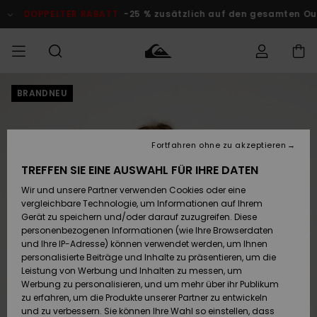
Direkt
zur
DOPPELTER RABATT
-25 % zusätzlich auf den gesamten Outle
Produktinformation
springen
BRANDNEU
Auf meine
MÄNNER
Kleidung
Kleidung
Shop
Surf Shop
Snow Shop
Outlet
Bestellung
Männer
Männer
Herren
zugreifen
JUNGEN
Fortfahren ohne zu akzeptieren
Accessoires
Accessoires
Brandneu
Versand
Surf Shop
Snow Shop
Outlet
TREFFEN SIE EINE AUSWAHL FÜR IHRE DATEN
FRAUEN
Kinder
Kinder
KINDER
Wir und unsere Partner verwenden Cookies oder eine
Retouren
Schuhe&
Schuhe&
Highlights
vergleichbare Technologie, um Informationen auf Ihrem
Flip-Flops
Flip-Flops
SURF
Gerät zu speichern und/oder darauf zuzugreifen. Diese
Highlights
Snow Shop
Outlet
personenbezogenen Informationen (wie Ihre Browserdaten
Bezahlung
Damen
Frauen
und Ihre IP-Adresse) können verwendet werden, um Ihnen
Snow
SNOW
personalisierte Beiträge und Inhalte zu präsentieren, um die
Surf
Surf
Geschenkkarte
Leistung von Werbung und Inhalten zu messen, um
Community
Werbung zu personalisieren, und um mehr über ihr Publikum
Highlights
DOPPELTER
zu erfahren, um die Produkte unserer Partner zu entwickeln
RABATT
Quiksilver
Snow
Snow
und zu verbessern. Sie können Ihre Wahl so einstellen, dass