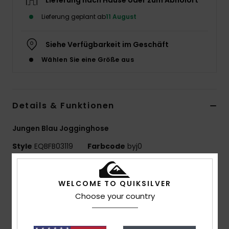
Lieferung nach Hause oder zum Abholort
Lieferung geplant ab
11 August
Siehe Verfügbarkeit im Geschäft
Wählen Sie eine Größe aus
Details & Funktionen
Jungen Blau Jogginghose
Style
EQBFB03119
Farbcode
byj0
Funktionen
WELCOME TO QUIKSILVER
Stoff:
Baumwoll-Polyester-Mischgewebe [280 g /
Choose your country
m2]
Gebürstete Innenseite für ein weiches Tragegefühl