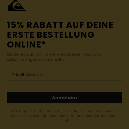
15% RABATT AUF DEINE
ERSTE BESTELLUNG
ONLINE*
Melde dich an, um immer die neuesten News und
exklusive Angebote zu erhalten.
Anmelden
(*) Angebot gültig online für alle, die sich neu angemeldet
haben - Alle Bedingungen findest du in deiner Willkommens-
Mail