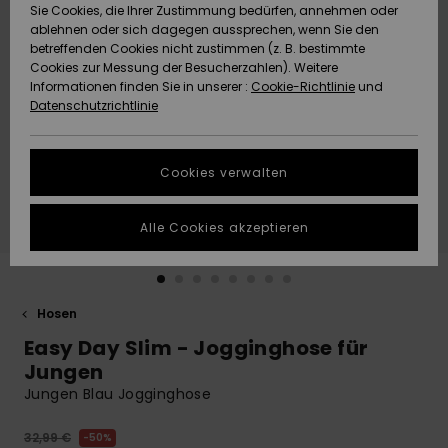
Freedom
Sie Cookies, die Ihrer Zustimmung bedürfen, annehmen oder
Community
ablehnen oder sich dagegen aussprechen, wenn Sie den
HILFE & KONTAKT
betreffenden Cookies nicht zustimmen (z. B. bestimmte
Datenschutz
Brandneu
Brandneu
Cookies zur Messung der Besucherzahlen). Weitere
Informationen finden Sie in unserer :
Cookie-Richtlinie
und
NACHHALTIGKEIT
Datenschutzrichtlinie
Größenführer
Highlights
Highlights
SHOPS
Starten Sie eine
Cookies verwalten
Unterhaltung,
QUIKSILVER APP
um die
schnellste
Alle Cookies akzeptieren
Antwort auf Ihre
WUNSCHLISTE
Frage zu
erhalten.
Hosen
Unterhaltung
starten
Easy Day Slim - Jogginghose für
Finden Sie
Jungen
Antworten auf
Jungen Blau Jogginghose
die häufigsten
Fragen sowie
unser
32,99 €
50%