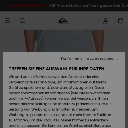
Direkt
zur
DOPPELTER RABATT
-25 % zusätzlich auf den gesamten O
Produktinformation
springen
Auf meine
MÄNNER
Kleidung
Kleidung
Shop
Surf Shop
Snow Shop
Outlet
Bestellung
Männer
Männer
Herren
zugreifen
JUNGEN
Fortfahren ohne zu akzeptieren
Accessoires
Accessoires
Brandneu
Versand
Surf Shop
Snow Shop
Outlet
TREFFEN SIE EINE AUSWAHL FÜR IHRE DATEN
FRAUEN
Kinder
Kinder
KINDER
Wir und unsere Partner verwenden Cookies oder eine
Retouren
Schuhe&
Schuhe&
Highlights
vergleichbare Technologie, um Informationen auf Ihrem
Flip-Flops
Flip-Flops
SURF
Gerät zu speichern und/oder darauf zuzugreifen. Diese
Highlights
Snow Shop
Outlet
personenbezogenen Informationen (wie Ihre Browserdaten
Bezahlung
Damen
Frauen
und Ihre IP-Adresse) können verwendet werden, um Ihnen
Snow
SNOW
personalisierte Beiträge und Inhalte zu präsentieren, um die
Surf
Surf
Geschenkkarte
Leistung von Werbung und Inhalten zu messen, um
Community
Werbung zu personalisieren, und um mehr über ihr Publikum
Highlights
DOPPELTER
zu erfahren, um die Produkte unserer Partner zu entwickeln
RABATT
Quiksilver
Snow
Snow
und zu verbessern. Sie können Ihre Wahl so einstellen, dass