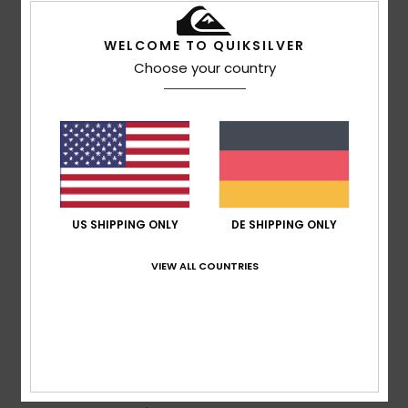
5
/5
WELCOME TO QUIKSILVER
Choose your country
Client anonyme vérifié
4. Februar 2026
Verifizierter Kauf
Qualitätsprodukt
Original anzeigen - Français
Komfort
: 5
Preis-Leistungs-Verhältnis
: 5
Größe
:
/5
/5
Perfekte Größe
Material
: 5
Farbe
: 5
/5
/5
Ich empfehle dieses Produkt
US SHIPPING ONLY
DE SHIPPING ONLY
4
/5
VIEW ALL COUNTRIES
Fabrizio
27. Januar 2026
Verifizierter Kauf
Farbe, Material
Original anzeigen - Italiano
Komfort
: 4
Preis-Leistungs-Verhältnis
: 3
Größe
:
/5
/5