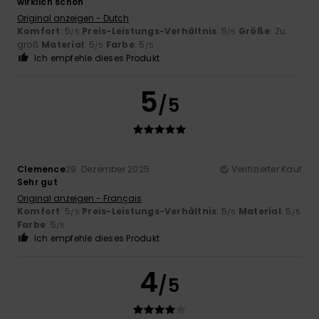
wirklich schön
Original anzeigen - Dutch
Komfort
: 5
Preis-Leistungs-Verhältnis
: 5
Größe
: Zu
/5
/5
groß
Material
: 5
Farbe
: 5
/5
/5
Ich empfehle dieses Produkt
5
/5
Clemence
29. Dezember 2025
Verifizierter Kauf
Sehr gut
Original anzeigen - Français
Komfort
: 5
Preis-Leistungs-Verhältnis
: 5
Material
: 5
/5
/5
/5
Farbe
: 5
/5
Ich empfehle dieses Produkt
4
/5