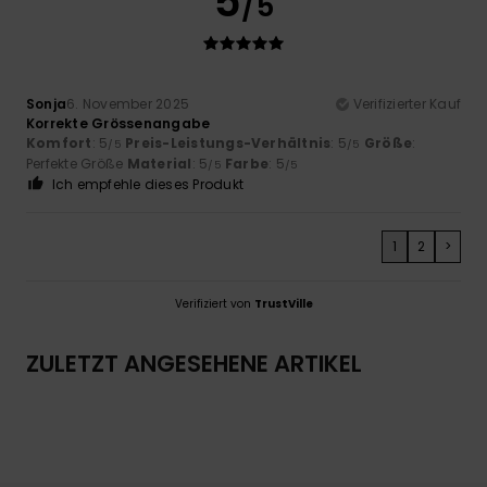
5
/5
Sonja
6. November 2025
Verifizierter Kauf
Korrekte Grössenangabe
Komfort
: 5
Preis-Leistungs-Verhältnis
: 5
Größe
:
/5
/5
Perfekte Größe
Material
: 5
Farbe
: 5
/5
/5
Ich empfehle dieses Produkt
1
2
>
Verifiziert von
TrustVille
ZULETZT ANGESEHENE ARTIKEL