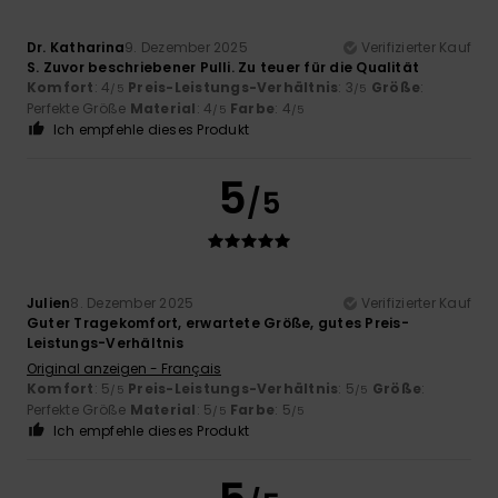
Dr. Katharina
9. Dezember 2025
Verifizierter Kauf
S. Zuvor beschriebener Pulli. Zu teuer für die Qualität
Komfort
: 4
Preis-Leistungs-Verhältnis
: 3
Größe
:
/5
/5
Perfekte Größe
Material
: 4
Farbe
: 4
/5
/5
Ich empfehle dieses Produkt
5
/5
Julien
8. Dezember 2025
Verifizierter Kauf
Guter Tragekomfort, erwartete Größe, gutes Preis-
Leistungs-Verhältnis
Original anzeigen - Français
Komfort
: 5
Preis-Leistungs-Verhältnis
: 5
Größe
:
/5
/5
Perfekte Größe
Material
: 5
Farbe
: 5
/5
/5
Ich empfehle dieses Produkt