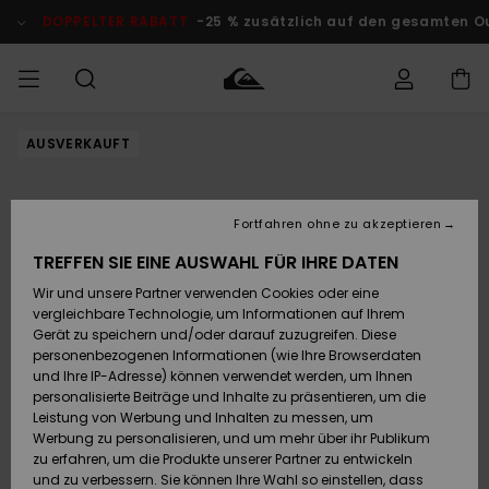
Direkt
zur
DOPPELTER RABATT
-25 % zusätzlich auf den gesamten O
Produktinformation
springen
AUSVERKAUFT
Auf meine
MÄNNER
Kleidung
Kleidung
Shop
Surf Shop
Snow Shop
Outlet
Bestellung
Männer
Männer
Herren
zugreifen
JUNGEN
Fortfahren ohne zu akzeptieren
Accessoires
Accessoires
Brandneu
Versand
Surf Shop
Snow Shop
Outlet
TREFFEN SIE EINE AUSWAHL FÜR IHRE DATEN
FRAUEN
Kinder
Kinder
KINDER
Wir und unsere Partner verwenden Cookies oder eine
Retouren
Schuhe&
Schuhe&
Highlights
vergleichbare Technologie, um Informationen auf Ihrem
Flip-Flops
Flip-Flops
SURF
Gerät zu speichern und/oder darauf zuzugreifen. Diese
Highlights
Snow Shop
Outlet
personenbezogenen Informationen (wie Ihre Browserdaten
Bezahlung
Damen
Frauen
und Ihre IP-Adresse) können verwendet werden, um Ihnen
Snow
SNOW
personalisierte Beiträge und Inhalte zu präsentieren, um die
Surf
Surf
Geschenkkarte
Leistung von Werbung und Inhalten zu messen, um
Community
Werbung zu personalisieren, und um mehr über ihr Publikum
Highlights
DOPPELTER
zu erfahren, um die Produkte unserer Partner zu entwickeln
RABATT
Quiksilver
Snow
Snow
und zu verbessern. Sie können Ihre Wahl so einstellen, dass