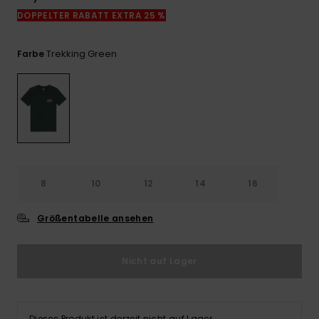
Kontaktformular.
DOPPELTER RABATT EXTRA 25 %
FAQ
ansehen
Trekking Green
Farbe
8
10
12
14
16
Größentabelle ansehen
Nicht auf Lager
Dieses Produkt ist derzeit nicht auf Lager.