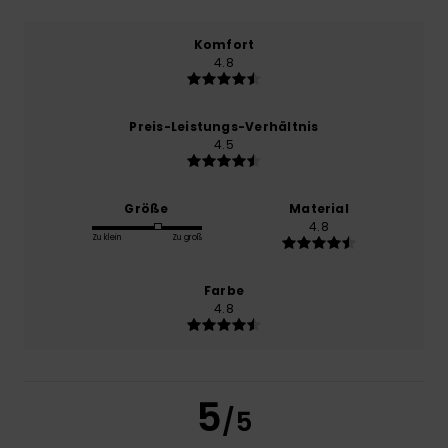
Komfort
4.8
Preis-Leistungs-Verhältnis
4.5
Größe
Material
4.8
Zu klein
Zu groß
Farbe
4.8
5
/5