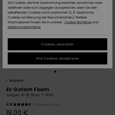
Freedom
Sie Cookies, die Ihrer Zustimmung bedürfen, annehmen oder
Community
ablehnen oder sich dagegen aussprechen, wenn Sie den
HILFE & KONTAKT
betreffenden Cookies nicht zustimmen (z. B. bestimmte
Datenschutz
Brandneu
Brandneu
Cookies zur Messung der Besucherzahlen). Weitere
Informationen finden Sie in unserer :
Cookie-Richtlinie
und
NACHHALTIGKEIT
Datenschutzrichtlinie
Größenführer
Highlights
Highlights
SHOPS
Starten Sie eine
Cookies verwalten
Unterhaltung,
QUIKSILVER APP
um die
schnellste
Alle Cookies akzeptieren
Antwort auf Ihre
WUNSCHLISTE
Frage zu
erhalten.
Kurzarm
Unterhaltung
starten
Ev Gotam Foam
Finden Sie
Jungen 8-16 Grün T-Shirt
Antworten auf
die häufigsten
4.8
(11 Bewertungen)
Fragen sowie
18,00 €
unser