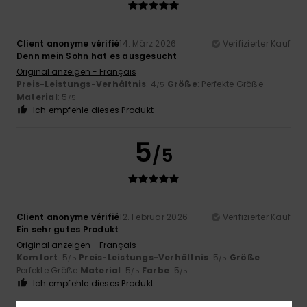
Client anonyme vérifié
14. März 2026
Verifizierter Kauf
Denn mein Sohn hat es ausgesucht
Original anzeigen - Français
Preis-Leistungs-Verhältnis
: 4
Größe
: Perfekte Größe
/5
Material
: 5
/5
Ich empfehle dieses Produkt
5
/5
Client anonyme vérifié
12. Februar 2026
Verifizierter Kauf
Ein sehr gutes Produkt
Original anzeigen - Français
Komfort
: 5
Preis-Leistungs-Verhältnis
: 5
Größe
:
/5
/5
Perfekte Größe
Material
: 5
Farbe
: 5
/5
/5
Ich empfehle dieses Produkt