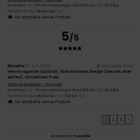
Komfort
: 5
Preis-Leistungs-Verhältnis
: 5
Größe
:
/5
/5
Perfekte Größe
Material
: 5
/5
Ich empfehle dieses Produkt
5
/5
Murielle
28. Juni 2026
Verifizierter Kauf
Hervorragende Qualität, farbenfrohes Design (derzeit eher
selten), attraktiver Preis
Original anzeigen - Français
Komfort
: 5
Preis-Leistungs-Verhältnis
: 5
Größe
:
/5
/5
Perfekte Größe
Material
: 5
Farbe
: 5
/5
/5
Ich empfehle dieses Produkt
1
2
3
>
Verifiziert von
TrustVille