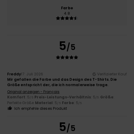
Farbe
4.8
5
/5
Freddy
17. Juli 2026
Verifizierter Kauf
Mir gefallen die Farbe und das Design des T-Shirts. Die
Größe entspricht der, die ich normalerweise trage.
Original anzeigen - Français
Komfort
: 5
Preis-Leistungs-Verhältnis
: 5
Größe
:
/5
/5
Perfekte Größe
Material
: 5
Farbe
: 5
/5
/5
Ich empfehle dieses Produkt
5
/5