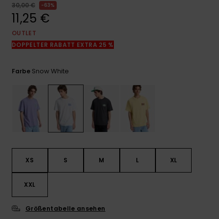
Kontaktformular.
30,00 €
63%
11,25 €
FAQ
ansehen
OUTLET
DOPPELTER RABATT EXTRA 25 %
Snow White
Farbe
XS
S
M
L
XL
XXL
Größentabelle ansehen