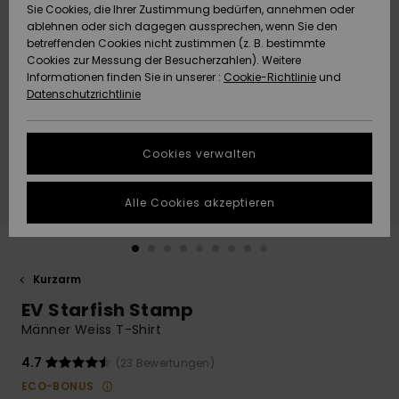
Freedom
Sie Cookies, die Ihrer Zustimmung bedürfen, annehmen oder
Community
ablehnen oder sich dagegen aussprechen, wenn Sie den
HILFE & KONTAKT
betreffenden Cookies nicht zustimmen (z. B. bestimmte
Datenschutz
Brandneu
Brandneu
Cookies zur Messung der Besucherzahlen). Weitere
Informationen finden Sie in unserer :
Cookie-Richtlinie
und
NACHHALTIGKEIT
Datenschutzrichtlinie
Größenführer
Highlights
Highlights
SHOPS
Starten Sie eine
Cookies verwalten
Unterhaltung,
QUIKSILVER APP
um die
schnellste
Alle Cookies akzeptieren
Antwort auf Ihre
WUNSCHLISTE
Frage zu
erhalten.
Kurzarm
Unterhaltung
starten
EV Starfish Stamp
Finden Sie
Männer Weiss T-Shirt
Antworten auf
die häufigsten
4.7
(23 Bewertungen)
Fragen sowie
ECO-BONUS
unser