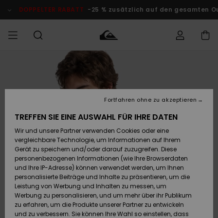
Direkt
zur
DOPPELTER RABATT
-25 % zusätzlich auf den gesamten O
Produktinformation
springen
Auf meine
MÄNNER
Kleidung
Kleidung
Shop
Surf Shop
Snow Shop
Outlet
Bestellung
Männer
Männer
Herren
zugreifen
JUNGEN
Fortfahren ohne zu akzeptieren
Accessoires
Accessoires
Brandneu
Versand
Surf Shop
Snow Shop
Outlet
TREFFEN SIE EINE AUSWAHL FÜR IHRE DATEN
FRAUEN
Kinder
Kinder
KINDER
Wir und unsere Partner verwenden Cookies oder eine
Retouren
Schuhe&
Schuhe&
Highlights
vergleichbare Technologie, um Informationen auf Ihrem
Flip-Flops
Flip-Flops
SURF
Gerät zu speichern und/oder darauf zuzugreifen. Diese
Highlights
Snow Shop
Outlet
personenbezogenen Informationen (wie Ihre Browserdaten
Bezahlung
Damen
Frauen
und Ihre IP-Adresse) können verwendet werden, um Ihnen
Snow
SNOW
personalisierte Beiträge und Inhalte zu präsentieren, um die
Surf
Surf
Geschenkkarte
Leistung von Werbung und Inhalten zu messen, um
Community
Werbung zu personalisieren, und um mehr über ihr Publikum
Highlights
DOPPELTER
zu erfahren, um die Produkte unserer Partner zu entwickeln
RABATT
Quiksilver
Snow
Snow
und zu verbessern. Sie können Ihre Wahl so einstellen, dass