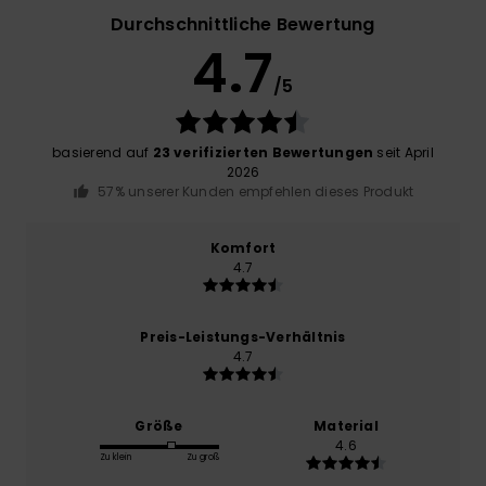
Durchschnittliche Bewertung
4.7
/5
basierend auf
23 verifizierten Bewertungen
seit April
2026
57% unserer Kunden empfehlen dieses Produkt
Komfort
4.7
Preis-Leistungs-Verhältnis
4.7
Größe
Material
4.6
Zu klein
Zu groß