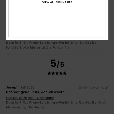
3
VIEW ALL COUNTRIES
/5
Jose María
13. Juli 2026
Verifizierter Kauf
Der Stoff scheint mir zu dünn zu sein.
Original anzeigen - Castellano
Komfort
: 4
Preis-Leistungs-Verhältnis
: 4
Größe
:
/5
/5
Perfekte Größe
Material
: 2
Farbe
: 4
/5
/5
5
/5
Josep
11. Juli 2026
Verifizierter Kauf
Das war genau das, was ich wollte
Original anzeigen - Castellano
Komfort
: 5
Preis-Leistungs-Verhältnis
: 5
Größe
: Groß
/5
/5
Material
: 5
Farbe
: 5
/5
/5