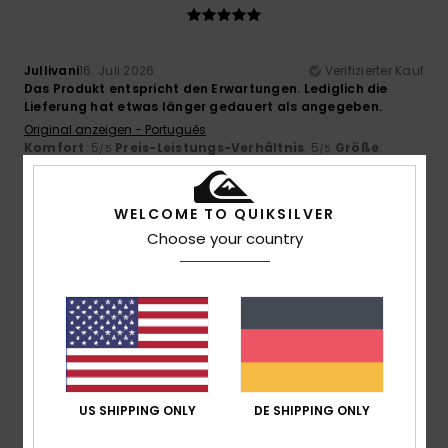
Jullivani
16. Juli 2026
Verifizierter Kauf
Das Produkt entspricht den Erwartungen. Lediglich die
Lieferung hat etwas länger gedauert als angegeben.
Original anzeigen - Português
Komfort
: 5
Preis-Leistungs-Verhältnis
: 5
Größe
:
/5
/5
Perfekte Größe
Material
: 5
Farbe
: 5
/5
/5
Ich empfehle dieses Produkt
WELCOME TO QUIKSILVER
4
Choose your country
/5
Corinna
16. Juli 2026
Verifizierter Kauf
Gute Qualität
Original anzeigen - Italiano
Größe
: Perfekte Größe
US SHIPPING ONLY
DE SHIPPING ONLY