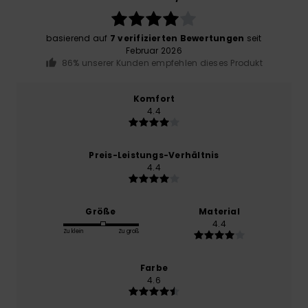
basierend auf
7 verifizierten Bewertungen
seit
Februar 2026
86% unserer Kunden empfehlen dieses Produkt
Komfort
4.4
Preis-Leistungs-Verhältnis
4.4
Größe
Material
4.4
Zu klein
Zu groß
Farbe
4.6