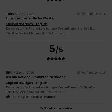
Toby
27. April 2026
Verifizierter Kauf
Eine ganz ordentliche Weste
Original anzeigen - English
Komfort
: 4
Preis-Leistungs-Verhältnis
: 3
Größe
:
/5
/5
Perfekte Größe
Material
: 4
Farbe
: 5
/5
/5
5
/5
Ni
19. Februar 2026
Verifizierter Kauf
Ich bin mit den Produkten zufrieden.
Original anzeigen - English
Komfort
: 5
Preis-Leistungs-Verhältnis
: 5
Größe
:
/5
/5
Perfekte Größe
Material
: 5
Farbe
: 5
/5
/5
Ich empfehle dieses Produkt
Verifiziert von
TrustVille