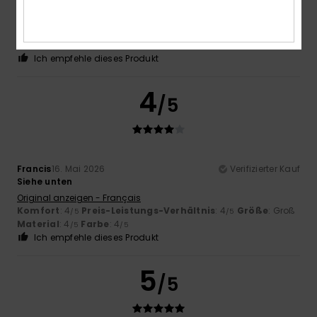
Siehe unten
Original anzeigen - Français
Komfort
: 4
Preis-Leistungs-Verhältnis
: 4
Größe
:
/5
/5
Perfekte Größe
Material
: 4
Farbe
: 4
/5
/5
Ich empfehle dieses Produkt
4
/5
Francis
16. Mai 2026
Verifizierter Kauf
Siehe unten
Original anzeigen - Français
Komfort
: 4
Preis-Leistungs-Verhältnis
: 4
Größe
: Groß
/5
/5
Material
: 4
Farbe
: 4
/5
/5
Ich empfehle dieses Produkt
5
/5