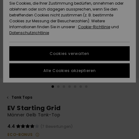
Freedom
Sie Cookies, die Ihrer Zustimmung bedürfen, annehmen oder
Community
ablehnen oder sich dagegen aussprechen, wenn Sie den
HILFE & KONTAKT
betreffenden Cookies nicht zustimmen (z. B. bestimmte
Datenschutz
Brandneu
Brandneu
Cookies zur Messung der Besucherzahlen). Weitere
Informationen finden Sie in unserer :
Cookie-Richtlinie
und
NACHHALTIGKEIT
Datenschutzrichtlinie
Größenführer
Highlights
Highlights
SHOPS
Starten Sie eine
Cookies verwalten
Unterhaltung,
QUIKSILVER APP
um die
schnellste
Alle Cookies akzeptieren
Antwort auf Ihre
WUNSCHLISTE
Frage zu
erhalten.
Tank Tops
Unterhaltung
starten
EV Starting Grid
Finden Sie
Männer Gelb Tank-Top
Antworten auf
die häufigsten
4.4
(7 Bewertungen)
Fragen sowie
ECO-BONUS
unser