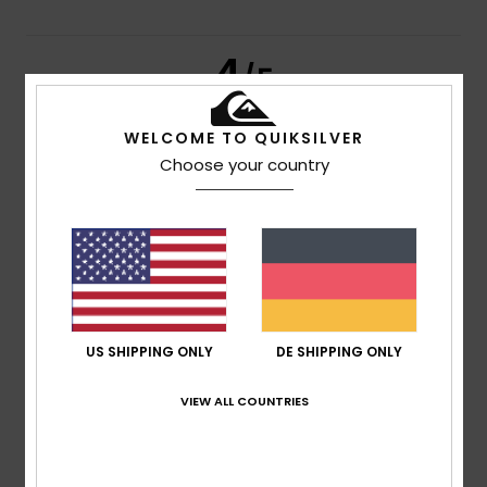
4
/5
WELCOME TO QUIKSILVER
Choose your country
Philippe
12. Juni 2026
Verifizierter Kauf
Im Großen und Ganzen bin ich mit der Qualität Ihrer T-
Shirts zufrieden.
Original anzeigen - Français
Komfort
: 4
Preis-Leistungs-Verhältnis
: 5
Größe
:
/5
/5
Perfekte Größe
Material
: 4
Farbe
: 4
/5
/5
Ich empfehle dieses Produkt
4
US SHIPPING ONLY
DE SHIPPING ONLY
/5
VIEW ALL COUNTRIES
Francis
16. Mai 2026
Verifizierter Kauf