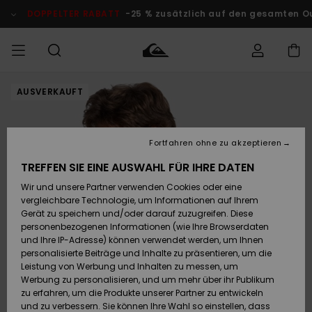
Direkt
zur
DOPPELTER RABATT
-25 % zusätzlich auf den gesamten O
Produktinformation
springen
AUSVERKAUFT
Auf meine
MÄNNER
Kleidung
Kleidung
Shop
Surf Shop
Snow Shop
Outlet
Bestellung
Männer
Männer
Herren
zugreifen
JUNGEN
Fortfahren ohne zu akzeptieren
Accessoires
Accessoires
Brandneu
Versand
Surf Shop
Snow Shop
Outlet
TREFFEN SIE EINE AUSWAHL FÜR IHRE DATEN
FRAUEN
Kinder
Kinder
KINDER
Wir und unsere Partner verwenden Cookies oder eine
Retouren
Schuhe&
Schuhe&
Highlights
vergleichbare Technologie, um Informationen auf Ihrem
Flip-Flops
Flip-Flops
SURF
Gerät zu speichern und/oder darauf zuzugreifen. Diese
Highlights
Snow Shop
Outlet
personenbezogenen Informationen (wie Ihre Browserdaten
Bezahlung
Damen
Frauen
und Ihre IP-Adresse) können verwendet werden, um Ihnen
Snow
SNOW
personalisierte Beiträge und Inhalte zu präsentieren, um die
Surf
Surf
Geschenkkarte
Leistung von Werbung und Inhalten zu messen, um
Community
Werbung zu personalisieren, und um mehr über ihr Publikum
Highlights
DOPPELTER
zu erfahren, um die Produkte unserer Partner zu entwickeln
RABATT
Quiksilver
Snow
Snow
und zu verbessern. Sie können Ihre Wahl so einstellen, dass