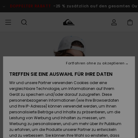
Direkt
zur
DOPPELTER RABATT
-25 % zusätzlich auf den gesamten O
Produktinformation
springen
Auf meine
MÄNNER
Kleidung
Kleidung
Shop
Surf Shop
Snow Shop
Outlet
Bestellung
Männer
Männer
Herren
zugreifen
JUNGEN
Fortfahren ohne zu akzeptieren
Accessoires
Accessoires
Brandneu
Versand
Surf Shop
Snow Shop
Outlet
TREFFEN SIE EINE AUSWAHL FÜR IHRE DATEN
FRAUEN
Kinder
Kinder
KINDER
Wir und unsere Partner verwenden Cookies oder eine
Retouren
Schuhe&
Schuhe&
Highlights
vergleichbare Technologie, um Informationen auf Ihrem
Flip-Flops
Flip-Flops
SURF
Gerät zu speichern und/oder darauf zuzugreifen. Diese
Highlights
Snow Shop
Outlet
personenbezogenen Informationen (wie Ihre Browserdaten
Bezahlung
Damen
Frauen
und Ihre IP-Adresse) können verwendet werden, um Ihnen
Snow
SNOW
personalisierte Beiträge und Inhalte zu präsentieren, um die
Surf
Surf
Geschenkkarte
Leistung von Werbung und Inhalten zu messen, um
Community
Werbung zu personalisieren, und um mehr über ihr Publikum
Highlights
DOPPELTER
zu erfahren, um die Produkte unserer Partner zu entwickeln
RABATT
Quiksilver
Snow
Snow
und zu verbessern. Sie können Ihre Wahl so einstellen, dass