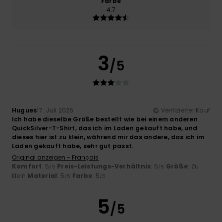
Farbe
4.7
3
/5
Hugues
17. Juli 2026
Verifizierter Kauf
Ich habe dieselbe Größe bestellt wie bei einem anderen
QuickSilver-T-Shirt, das ich im Laden gekauft habe, und
dieses hier ist zu klein, während mir das andere, das ich im
Laden gekauft habe, sehr gut passt.
Original anzeigen - Français
Komfort
: 5
Preis-Leistungs-Verhältnis
: 5
Größe
: Zu
/5
/5
klein
Material
: 5
Farbe
: 5
/5
/5
5
/5