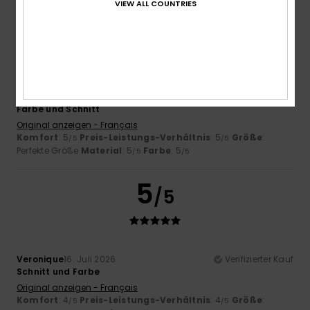
VIEW ALL COUNTRIES
5
/5
Veronique
16. Juli 2026
Verifizierter Kauf
Farbe und Schnitt
Original anzeigen - Français
Komfort
: 5
Preis-Leistungs-Verhältnis
: 5
Größe
:
/5
/5
Perfekte Größe
Material
: 5
Farbe
: 5
/5
/5
5
/5
Veronique
16. Juli 2026
Verifizierter Kauf
Schnitt und Farbe
Original anzeigen - Français
Komfort
: 4
Preis-Leistungs-Verhältnis
: 4
Größe
:
/5
/5