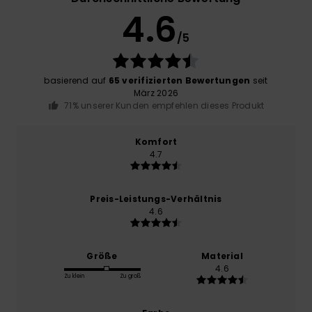
4.6
/5
basierend auf
65 verifizierten Bewertungen
seit
März 2026
71% unserer Kunden empfehlen dieses Produkt
Komfort
4.7
Preis-Leistungs-Verhältnis
4.6
Größe
Material
4.6
Zu klein
Zu groß