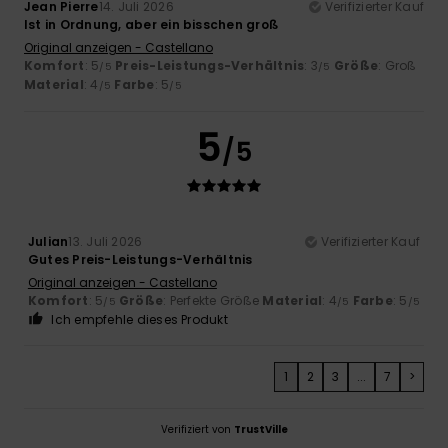
Jean Pierre
14. Juli 2026
Verifizierter Kauf
Ist in Ordnung, aber ein bisschen groß
Original anzeigen - Castellano
Komfort
: 5
Preis-Leistungs-Verhältnis
: 3
Größe
: Groß
/5
/5
Material
: 4
Farbe
: 5
/5
/5
5
/5
Julian
13. Juli 2026
Verifizierter Kauf
Gutes Preis-Leistungs-Verhältnis
Original anzeigen - Castellano
Komfort
: 5
Größe
: Perfekte Größe
Material
: 4
Farbe
: 5
/5
/5
/5
Ich empfehle dieses Produkt
1
2
3
...
7
>
Verifiziert von
TrustVille