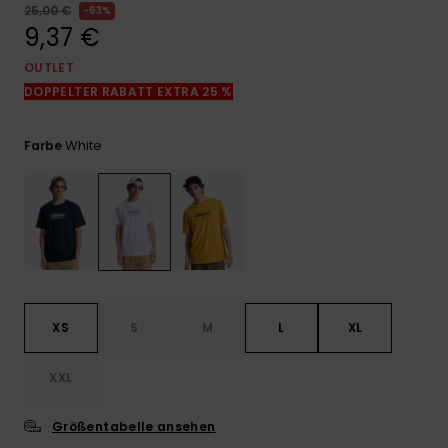
Kontaktformular.
25,00 €
63%
9,37 €
FAQ
ansehen
OUTLET
DOPPELTER RABATT EXTRA 25 %
White
Farbe
XS
S
M
L
XL
XXL
Größentabelle ansehen