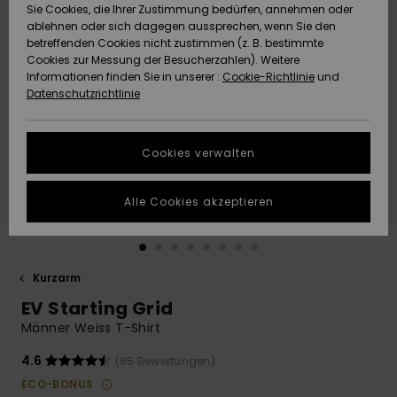
Freedom
Sie Cookies, die Ihrer Zustimmung bedürfen, annehmen oder
Community
ablehnen oder sich dagegen aussprechen, wenn Sie den
HILFE & KONTAKT
betreffenden Cookies nicht zustimmen (z. B. bestimmte
Datenschutz
Brandneu
Brandneu
Cookies zur Messung der Besucherzahlen). Weitere
Informationen finden Sie in unserer :
Cookie-Richtlinie
und
NACHHALTIGKEIT
Datenschutzrichtlinie
Größenführer
Highlights
Highlights
SHOPS
Starten Sie eine
Cookies verwalten
Unterhaltung,
QUIKSILVER APP
um die
schnellste
Alle Cookies akzeptieren
Antwort auf Ihre
WUNSCHLISTE
Frage zu
erhalten.
Kurzarm
Unterhaltung
starten
EV Starting Grid
Finden Sie
Männer Weiss T-Shirt
Antworten auf
die häufigsten
4.6
(65 Bewertungen)
Fragen sowie
ECO-BONUS
unser