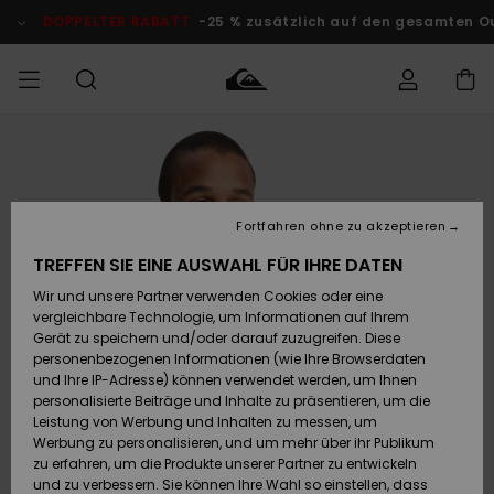
Direkt
zur
DOPPELTER RABATT
-25 % zusätzlich auf den gesamten O
Produktinformation
springen
Auf meine
MÄNNER
Kleidung
Kleidung
Shop
Surf Shop
Snow Shop
Outlet
Bestellung
Männer
Männer
Herren
zugreifen
JUNGEN
Fortfahren ohne zu akzeptieren
Accessoires
Accessoires
Brandneu
Versand
Surf Shop
Snow Shop
Outlet
TREFFEN SIE EINE AUSWAHL FÜR IHRE DATEN
FRAUEN
Kinder
Kinder
KINDER
Wir und unsere Partner verwenden Cookies oder eine
Retouren
Schuhe&
Schuhe&
Highlights
vergleichbare Technologie, um Informationen auf Ihrem
Flip-Flops
Flip-Flops
SURF
Gerät zu speichern und/oder darauf zuzugreifen. Diese
Highlights
Snow Shop
Outlet
personenbezogenen Informationen (wie Ihre Browserdaten
Bezahlung
Damen
Frauen
und Ihre IP-Adresse) können verwendet werden, um Ihnen
Snow
SNOW
personalisierte Beiträge und Inhalte zu präsentieren, um die
Surf
Surf
Geschenkkarte
Leistung von Werbung und Inhalten zu messen, um
Community
Werbung zu personalisieren, und um mehr über ihr Publikum
Highlights
DOPPELTER
zu erfahren, um die Produkte unserer Partner zu entwickeln
RABATT
Quiksilver
Snow
Snow
und zu verbessern. Sie können Ihre Wahl so einstellen, dass