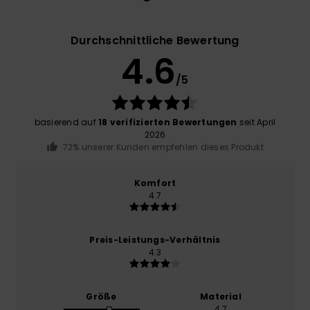
Durchschnittliche Bewertung
4.6
/5
basierend auf
18 verifizierten Bewertungen
seit April
2026
72% unserer Kunden empfehlen dieses Produkt
Komfort
4.7
Preis-Leistungs-Verhältnis
4.3
Größe
Material
4.7