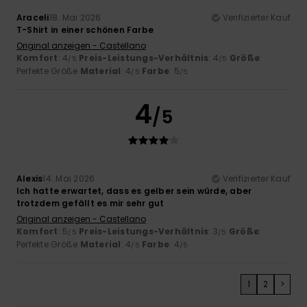
Araceli
18. Mai 2026
Verifizierter Kauf
T-Shirt in einer schönen Farbe
Original anzeigen - Castellano
Komfort
: 4
Preis-Leistungs-Verhältnis
: 4
Größe
:
/5
/5
Perfekte Größe
Material
: 4
Farbe
: 5
/5
/5
4
/5
Alexis
14. Mai 2026
Verifizierter Kauf
Ich hatte erwartet, dass es gelber sein würde, aber
trotzdem gefällt es mir sehr gut
Original anzeigen - Castellano
Komfort
: 5
Preis-Leistungs-Verhältnis
: 3
Größe
:
/5
/5
Perfekte Größe
Material
: 4
Farbe
: 4
/5
/5
1
2
>