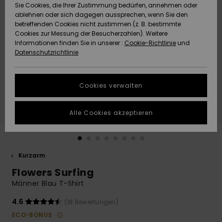
Freedom
Sie Cookies, die Ihrer Zustimmung bedürfen, annehmen oder
Community
ablehnen oder sich dagegen aussprechen, wenn Sie den
HILFE & KONTAKT
betreffenden Cookies nicht zustimmen (z. B. bestimmte
Datenschutz
Brandneu
Brandneu
Cookies zur Messung der Besucherzahlen). Weitere
Informationen finden Sie in unserer :
Cookie-Richtlinie
und
NACHHALTIGKEIT
Datenschutzrichtlinie
Größenführer
Highlights
Highlights
SHOPS
Starten Sie eine
Cookies verwalten
Unterhaltung,
QUIKSILVER APP
um die
schnellste
Alle Cookies akzeptieren
Antwort auf Ihre
WUNSCHLISTE
Frage zu
erhalten.
Kurzarm
Unterhaltung
starten
Flowers Surfing
Finden Sie
Männer Blau T-Shirt
Antworten auf
die häufigsten
4.6
(18 Bewertungen)
Fragen sowie
ECO-BONUS
unser