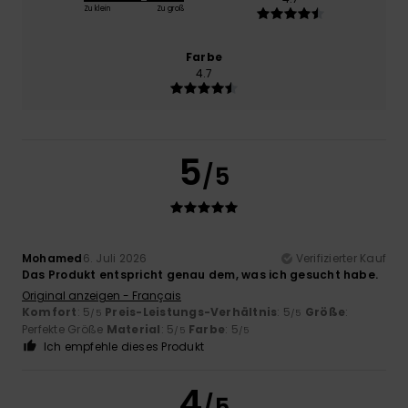
Zu klein
Zu groß
Farbe
4.7
5
/5
Mohamed
6. Juli 2026
Verifizierter Kauf
Das Produkt entspricht genau dem, was ich gesucht habe.
Original anzeigen - Français
Komfort
: 5
Preis-Leistungs-Verhältnis
: 5
Größe
:
/5
/5
Perfekte Größe
Material
: 5
Farbe
: 5
/5
/5
Ich empfehle dieses Produkt
4
/5