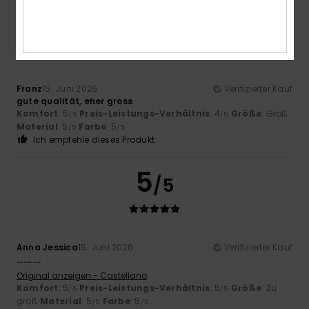
5
/5
Franz
15. Juni 2026
Verifizierter Kauf
gute qualität, eher gross
Komfort
: 5
Preis-Leistungs-Verhältnis
: 4
Größe
: Groß
/5
/5
Material
: 5
Farbe
: 5
/5
/5
Ich empfehle dieses Produkt
5
/5
Anna Jessica
15. Juni 2026
Verifizierter Kauf
...........
Original anzeigen - Castellano
Komfort
: 5
Preis-Leistungs-Verhältnis
: 5
Größe
: Zu
/5
/5
groß
Material
: 5
Farbe
: 5
/5
/5