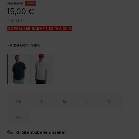
Kontaktformular.
40,00 €
63%
15,00 €
FAQ
ansehen
OUTLET
DOPPELTER RABATT EXTRA 25 %
Dark Navy
Farbe
XS
S
M
L
XL
XXL
Größentabelle ansehen