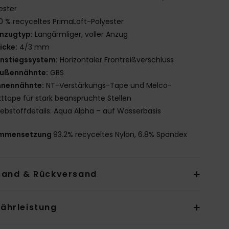
ester
0 % recyceltes PrimaLoft-Polyester
nzugtyp:
Langärmliger, voller Anzug
icke:
4/3 mm
instiegssystem:
Horizontaler Frontreißverschluss
ußennähnte:
GBS
nnennähnte:
NT-Verstärkungs-Tape und Melco-
ttape für stark beanspruchte Stellen
lebstoffdetails: Aqua Alpha – auf Wasserbasis
mmensetzung
93.2% recyceltes Nylon, 6.8% Spandex
sand & Rückversand
ährleistung