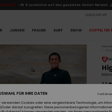
R RABATT
-25 % zusätzlich auf den gesamten Outlet-Bereich
J
QUIKSILVER APP
R
JUNGEN
FRAUEN
SURF
SNOW
DOPPELTER 
Startse
4 m
PR
Hi
Männ
3.0
36
 AUSWAHL FÜR IHRE DATEN
Fortfahre
r verwenden Cookies oder eine vergleichbare Technologie, um Info
d/oder darauf zuzugreifen. Diese personenbezogenen Informationen
Farb
 IP-Adresse) können verwendet werden, um Ihnen personalisierte Be