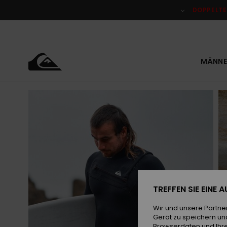
Direkt
zur
DOPPELTE
Produktinformation
springen
MÄNNE
TREFFEN SIE EINE
Wir und unsere Partne
Gerät zu speichern un
Browserdaten und Ihre