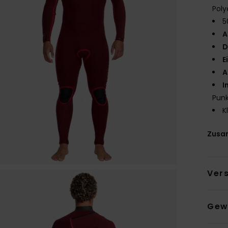
Poly
5
A
D
E
A
I
Punk
K
Zusa
Ver
Gew