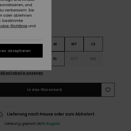
sonalisieren, und
zu verbessern. Sie
en oder ablehnen
B. bestimmte
okie-Richtlinie
und
S
S
MS
M
MT
LS
ies akzeptieren
LT
XLS
XL
XLT
XXL
ößentabelle ansehen
In den Warenkorb
Lieferung nach Hause oder zum Abholort
Lieferung geplant ab
10 August