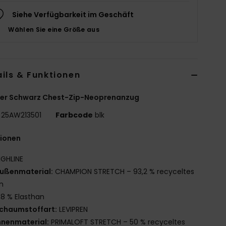
Siehe Verfügbarkeit im Geschäft
Wählen Sie eine Größe aus
ils & Funktionen
er Schwarz Chest-Zip-Neoprenanzug
25AW213501
Farbcode
blk
tionen
IGHLINE
ußenmaterial:
CHAMPION STRETCH – 93,2 % recyceltes
n
,8 % Elasthan
chaumstoffart:
LEVIPREN
nnenmaterial:
PRIMALOFT STRETCH – 50 % recyceltes