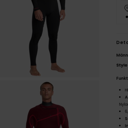
Deta
Männ
Style
Funk
H
A
Nylo
6
S
I