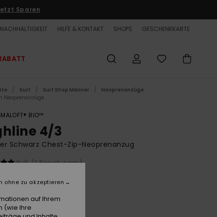
etzt Sparen
NACHHALTIGKEIT
HILFE & KONTAKT
SHOPS
GESCHENKKARTE
RABATT
ite
Surf
Surf Shop Männer
Neoprenanzüge
m Neoprenanzüge
IMALOFT® BIO™
ghline 4/3
er Schwarz Chest-Zip-Neoprenanzug
(2 Bewertungen)
0,00 €
n ohne zu akzeptieren
rmationen auf Ihrem
Black
 (wie Ihre
e
iträge und Inhalte