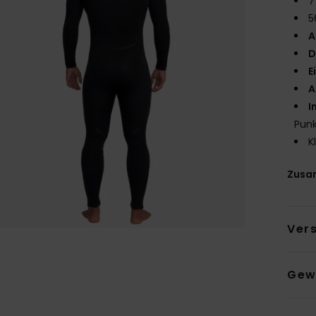
7
5
A
D
E
A
I
Punk
K
Zusa
Ver
Gew