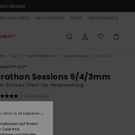
etzt Sparen
NACHHALTIGKEIT
HILFE & KONTAKT
SHOPS
GESCHENKKARTE
RABATT
ite
Surf
Surf Shop Männer
Neoprenanzüge
Fullsuits
IMALOFT® BIO™
rathon Sessions 5/4/3mm
er Schwarz Chest-Zip-Neoprenanzug
(1 Bewertungen)
,00 €
n ohne zu akzeptieren
rmationen auf Ihrem
Black
e
 (wie Ihre
iträge und Inhalte