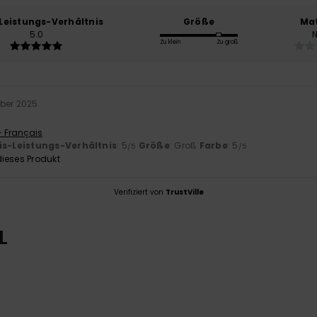
-Leistungs-Verhältnis
Größe
Mat
5.0
Zu klein
Zu groß
ber 2025
- Français
is-Leistungs-Verhältnis
: 5
Größe
: Groß
Farbe
: 5
/5
/5
ieses Produkt
Verifiziert von
TrustVille
L