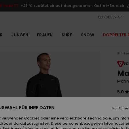
R RABATT
-25 % zusätzlich auf den gesamten Outlet-Bereich
J
QUIKSILVER APP
R
JUNGEN
FRAUEN
SURF
SNOW
DOPPELTER 
Startse
PR
Ma
Männ
5.0
420
 AUSWAHL FÜR IHRE DATEN
Fortfahre
r verwenden Cookies oder eine vergleichbare Technologie, um Info
Farb
d/oder darauf zuzugreifen. Diese personenbezogenen Informationen
 IP-Adresse) können verwendet werden, um Ihnen personalisierte Be