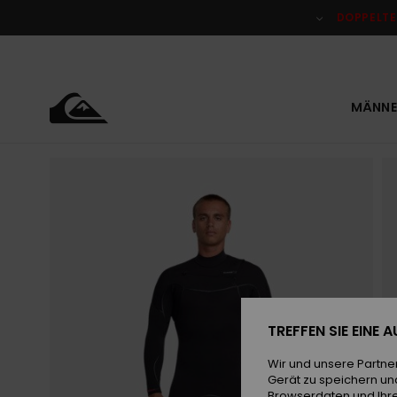
Direkt
zur
DOPPELTE
Produktinformation
springen
MÄNNE
TREFFEN SIE EINE
Wir und unsere Partne
Gerät zu speichern un
Browserdaten und Ihre