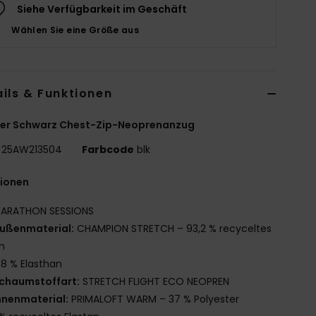
Siehe Verfügbarkeit im Geschäft
Wählen Sie eine Größe aus
ils & Funktionen
er Schwarz Chest-Zip-Neoprenanzug
25AW213504
Farbcode
blk
tionen
ARATHON SESSIONS
ußenmaterial:
CHAMPION STRETCH – 93,2 % recyceltes
n
,8 % Elasthan
chaumstoffart:
STRETCH FLIGHT ECO NEOPREN
nnenmaterial:
PRIMALOFT WARM – 37 % Polyester