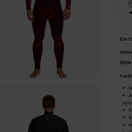
Deta
Männ
Style
Funk
M
A
Nylo
6
S
I