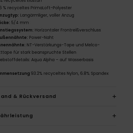
% recyceltes Elastan
6 % recyceltes PrimaLoft-Polyester
nzugtyp:
Langärmliger, voller Anzug
icke:
5/4 mm
instiegssystem:
Horizontaler Frontreißverschluss
ußennähnte:
Power-Naht
nnennähnte:
NT-Verstärkungs-Tape und Melco-
ttape für stark beanspruchte Stellen
lebstoffdetails: Aqua Alpha – auf Wasserbasis
mmensetzung
93.2% recyceltes Nylon, 6.8% Spandex
sand & Rückversand
ährleistung