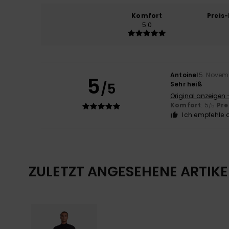
Komfort
Preis
5.0
Antoine
15. Novem
5
/5
Sehr heiß
Original anzeigen 
Komfort
: 5
Pre
/5
Ich empfehle d
ZULETZT ANGESEHENE ARTIKE