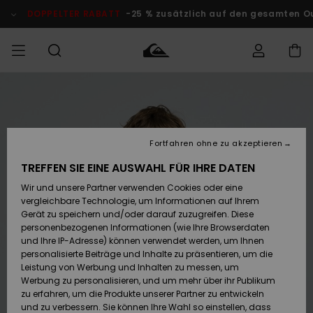
Direkt
zur
DOPPELTER RABATT
-25 % zusätzlich auf den gesamten O
Produktinformation
springen
Auf meine
MÄNNER
Kleidung
Kleidung
Shop
Surf Shop
Snow Shop
Outlet
Bestellung
Männer
Männer
Herren
zugreifen
JUNGEN
Fortfahren ohne zu akzeptieren
Accessoires
Accessoires
Brandneu
Versand
Surf Shop
Snow Shop
Outlet
TREFFEN SIE EINE AUSWAHL FÜR IHRE DATEN
FRAUEN
Kinder
Kinder
KINDER
Wir und unsere Partner verwenden Cookies oder eine
Retouren
Schuhe&
Schuhe&
Highlights
vergleichbare Technologie, um Informationen auf Ihrem
Flip-Flops
Flip-Flops
SURF
Gerät zu speichern und/oder darauf zuzugreifen. Diese
Highlights
Snow Shop
Outlet
personenbezogenen Informationen (wie Ihre Browserdaten
Bezahlung
Damen
Frauen
und Ihre IP-Adresse) können verwendet werden, um Ihnen
Snow
SNOW
personalisierte Beiträge und Inhalte zu präsentieren, um die
Surf
Surf
Geschenkkarte
Leistung von Werbung und Inhalten zu messen, um
Community
Werbung zu personalisieren, und um mehr über ihr Publikum
Highlights
DOPPELTER
zu erfahren, um die Produkte unserer Partner zu entwickeln
RABATT
Quiksilver
Snow
Snow
und zu verbessern. Sie können Ihre Wahl so einstellen, dass