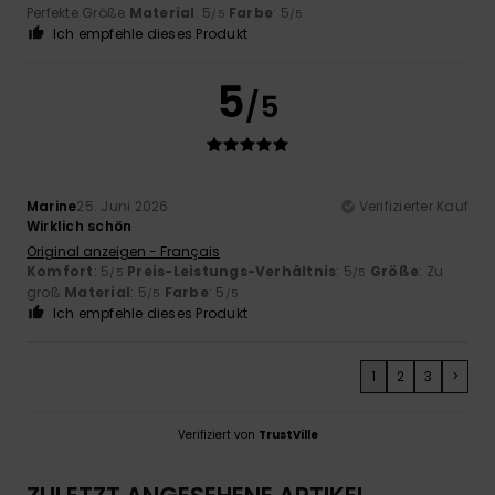
Perfekte Größe
Material
: 5
Farbe
: 5
/5
/5
Ich empfehle dieses Produkt
5
/5
Marine
25. Juni 2026
Verifizierter Kauf
Wirklich schön
Original anzeigen - Français
Komfort
: 5
Preis-Leistungs-Verhältnis
: 5
Größe
: Zu
/5
/5
groß
Material
: 5
Farbe
: 5
/5
/5
Ich empfehle dieses Produkt
1
2
3
>
Verifiziert von
TrustVille