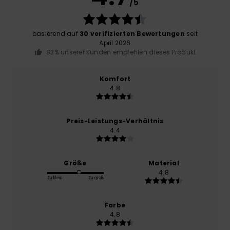
/5
basierend auf
30 verifizierten Bewertungen
seit
April 2026
83% unserer Kunden empfehlen dieses Produkt
Komfort
4.8
Preis-Leistungs-Verhältnis
4.4
Größe
Material
4.8
Zu klein
Zu groß
Farbe
4.8