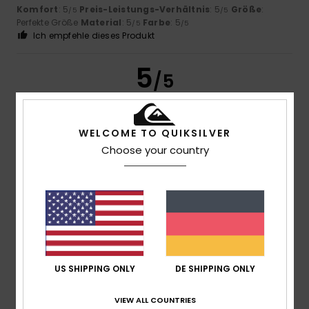
Komfort
: 5
Preis-Leistungs-Verhältnis
: 5
Größe
:
/5
/5
Perfekte Größe
Material
: 5
Farbe
: 5
/5
/5
Ich empfehle dieses Produkt
5
/5
WELCOME TO QUIKSILVER
Cathy
14. Juli 2026
Verifizierter Kauf
Choose your country
Passt gut, sehr schickes Design, attraktiver Preis im
Schlussverkauf.
Original anzeigen - Français
Komfort
: 5
Preis-Leistungs-Verhältnis
: 5
Material
: 5
/5
/5
/5
Farbe
: 5
/5
5
/5
US SHIPPING ONLY
DE SHIPPING ONLY
VIEW ALL COUNTRIES