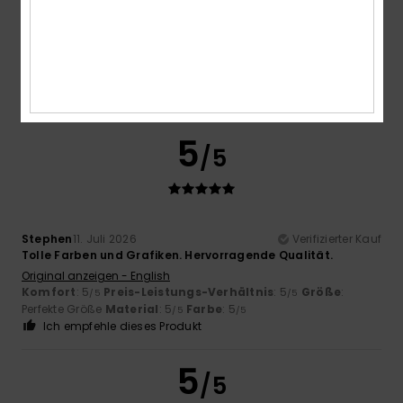
Delphine
13. Juli 2026
Verifizierter Kauf
Er liebt es total
Original anzeigen - Français
Komfort
: 5
Preis-Leistungs-Verhältnis
: 5
Größe
:
/5
/5
Perfekte Größe
Material
: 5
Farbe
: 5
/5
/5
Ich empfehle dieses Produkt
5
/5
Stephen
11. Juli 2026
Verifizierter Kauf
Tolle Farben und Grafiken. Hervorragende Qualität.
Original anzeigen - English
Komfort
: 5
Preis-Leistungs-Verhältnis
: 5
Größe
:
/5
/5
Perfekte Größe
Material
: 5
Farbe
: 5
/5
/5
Ich empfehle dieses Produkt
5
/5