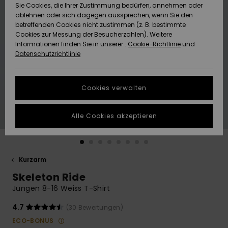
Freedom
Sie Cookies, die Ihrer Zustimmung bedürfen, annehmen oder
Community
ablehnen oder sich dagegen aussprechen, wenn Sie den
HILFE & KONTAKT
betreffenden Cookies nicht zustimmen (z. B. bestimmte
Datenschutz
Brandneu
Brandneu
Cookies zur Messung der Besucherzahlen). Weitere
Informationen finden Sie in unserer :
Cookie-Richtlinie
und
NACHHALTIGKEIT
Datenschutzrichtlinie
Größenführer
Highlights
Highlights
SHOPS
Starten Sie eine
Cookies verwalten
Unterhaltung,
QUIKSILVER APP
um die
schnellste
Alle Cookies akzeptieren
Antwort auf Ihre
WUNSCHLISTE
Frage zu
erhalten.
Kurzarm
Unterhaltung
starten
Skeleton Ride
Finden Sie
Jungen 8-16 Weiss T-Shirt
Antworten auf
die häufigsten
4.7
(30 Bewertungen)
Fragen sowie
ECO-BONUS
unser